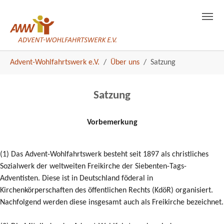
Satzung
Skip to main navigation
Skip to main content
Skip to page footer
You are here:
Advent-Wohlfahrtswerk e.V.
Über uns
Satzung
Satzung
Vorbemerkung
(1) Das Advent-Wohlfahrtswerk besteht seit 1897 als christliches
Sozialwerk der weltweiten Freikirche der Siebenten-Tags-
Adventisten. Diese ist in Deutschland föderal in
Kirchenkörperschaften des öffentlichen Rechts (KdöR) organisiert.
Nachfolgend werden diese insgesamt auch als Freikirche bezeichnet.