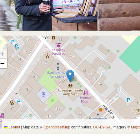
+
−
Leaflet
|
Map data ©
OpenStreetMap
contributors,
CC-BY-SA
, Imagery ©
Map