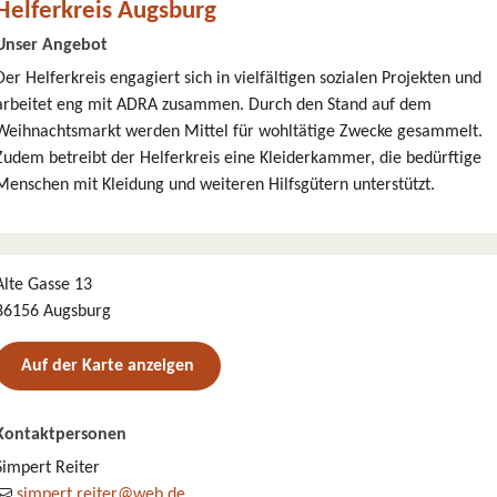
Helferkreis Augsburg
Unser Angebot
Der Helferkreis engagiert sich in vielfältigen sozialen Projekten und
arbeitet eng mit ADRA zusammen. Durch den Stand auf dem
Weihnachtsmarkt werden Mittel für wohltätige Zwecke gesammelt.
Zudem betreibt der Helferkreis eine Kleiderkammer, die bedürftige
Menschen mit Kleidung und weiteren Hilfsgütern unterstützt.
Alte Gasse 13
86156 Augsburg
Auf der Karte anzeigen
Kontaktpersonen
Simpert Reiter
simpert.reiter@web.de