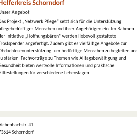
Helferkreis Schorndorf
Unser Angebot
Das Projekt „Netzwerk Pflege“ setzt sich für die Unterstützung
pflegebedürftiger Menschen und ihrer Angehörigen ein. Im Rahmen
der Initiative „Hoffnungsbären“ werden liebevoll gestaltete
Trostspender angefertigt. Zudem gibt es vielfältige Angebote zur
Obdachlosenunterstützung, um bedürftige Menschen zu begleiten un
zu stärken. Fachvorträge zu Themen wie Alltagsbewältigung und
Gesundheit bieten wertvolle Informationen und praktische
Hilfestellungen für verschiedene Lebenslagen.
Aichenbachstr. 41
73614 Schorndorf