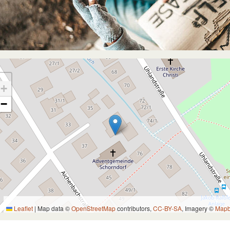
+
−
Leaflet
|
Map data ©
OpenStreetMap
contributors,
CC-BY-SA
, Imagery ©
Map