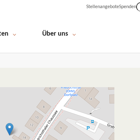
Stellenangebote
Spenden
ten
Über uns
Submenu for "Engagieren und Mitarbeiten"
Submenu for "Über uns"