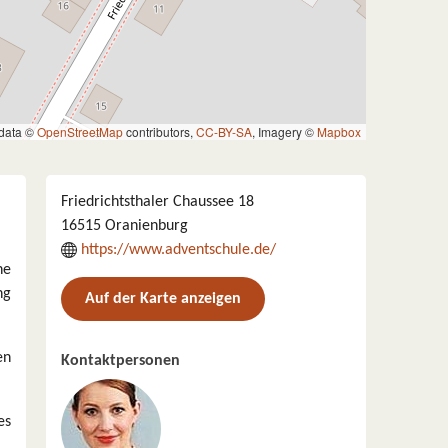
data ©
OpenStreetMap
contributors,
CC-BY-SA
, Imagery ©
Mapbox
Friedrichtsthaler Chaussee 18
16515 Oranienburg
https://www.adventschule.de/
ne
ng
Auf der Karte anzeigen
en
Kontaktpersonen
es