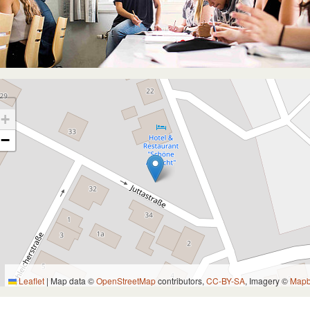
+
−
Leaflet
|
Map data ©
OpenStreetMap
contributors,
CC-BY-SA
, Imagery ©
Map