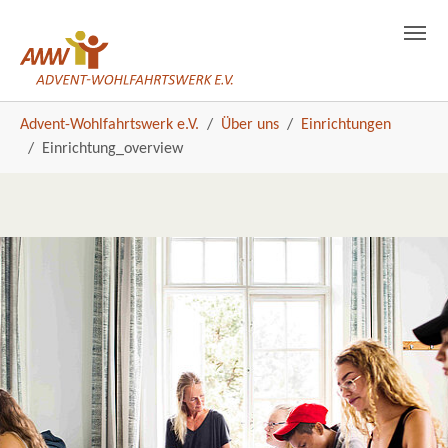
Einrichtung_overview
Skip to main navigation
Skip to main content
Skip to page footer
You are here:
Advent-Wohlfahrtswerk e.V.
Über uns
Einrichtungen
Einrichtung_overview