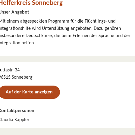
Helferkreis Sonneberg
Unser Angebot
Mit einem abgespeckten Programm für die Flüchtlings- und
Integrationshilfe wird Unterstützung angeboten. Dazu gehören
insbesondere Deutschkurse, die beim Erlernen der Sprache und der
Integration helfen.
Juttastr. 34
96515 Sonneberg
Auf der Karte anzeigen
Kontaktpersonen
Claudia Kappler