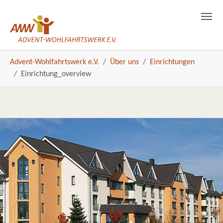
Einrichtung_overview
Skip to main navigation
Skip to main content
Skip to page footer
You are here:
Advent-Wohlfahrtswerk e.V.
Über uns
Einrichtungen
Einrichtung_overview