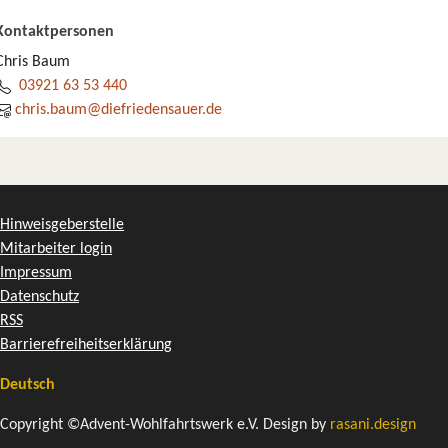
Kontaktpersonen
Chris Baum
03921 63 53 440
chris.baum@diefriedensauer.de
Hinweisgeberstelle
Mitarbeiter login
Impressum
Datenschutz
RSS
Barrierefreiheitserklärung
Deutsch
Copyright ©Advent-Wohlfahrtswerk e.V. Design by
rasani.design