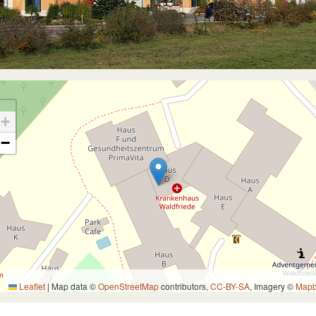
+
−
Leaflet
|
Map data ©
OpenStreetMap
contributors,
CC-BY-SA
, Imagery ©
Map