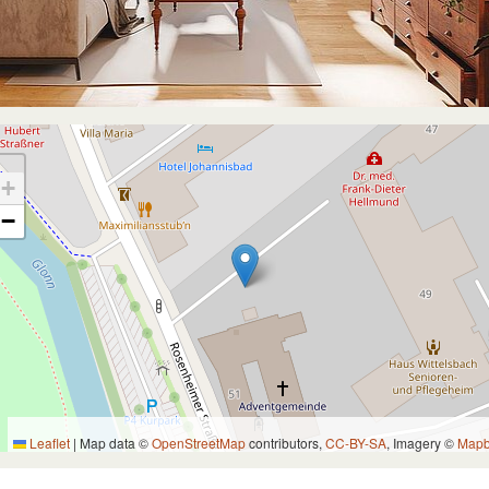
+
−
Leaflet
|
Map data ©
OpenStreetMap
contributors,
CC-BY-SA
, Imagery ©
Map