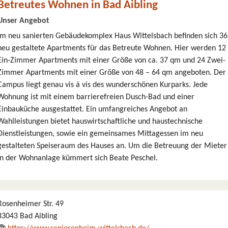
Betreutes Wohnen in Bad Aibling
Unser Angebot
Im neu sanierten Gebäudekomplex Haus Wittelsbach befinden sich 36
neu gestaltete Apartments für das Betreute Wohnen. Hier werden 12
Ein-Zimmer Apartments mit einer Größe von ca. 37 qm und 24 Zwei-
Zimmer Apartments mit einer Größe von 48 – 64 qm angeboten. Der
Campus liegt genau vis á vis des wunderschönen Kurparks. Jede
Wohnung ist mit einem barrierefreien Dusch-Bad und einer
Einbauküche ausgestattet. Ein umfangreiches Angebot an
Wahlleistungen bietet hauswirtschaftliche und haustechnische
Dienstleistungen, sowie ein gemeinsames Mittagessen im neu
gestalteten Speiseraum des Hauses an. Um die Betreuung der Mieter
in der Wohnanlage kümmert sich Beate Peschel.
Rosenheimer Str. 49
83043 Bad Aibling