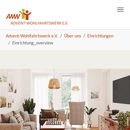
Einrichtung_overview
Skip to main navigation
Skip to main content
Skip to page footer
You are here:
Advent-Wohlfahrtswerk e.V.
Über uns
Einrichtungen
Einrichtung_overview