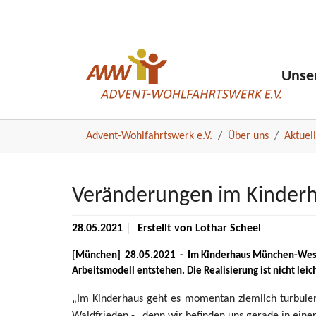
News_detail
Skip to main navigation
Skip to main content
Skip to page footer
Unse
You are here:
Advent-Wohlfahrtswerk e.V.
Über uns
Aktuel
Veränderungen im Kinder
News Artikel
28.05.2021
Erstellt von
Lothar Scheel
[München] 28.05.2021 - Im Kinderhaus München-Westpark
Arbeitsmodell entstehen. Die Realisierung ist nicht leic
„Im Kinderhaus geht es momentan ziemlich turbulent
Waldfrieden - „denn wir befinden uns gerade in ein