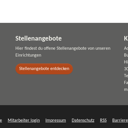
Stellenangebote
K
Hier findest du offene Stellenangebote von unseren
Ad
Einrichtungen
Bu
Hi
Stellenangebote entdecken
3
T
F
m
le
Mitarbeiter login
Impressum
Datenschutz
RSS
Barriere