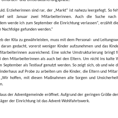
d. Erzieherinnen sind rar, der „Markt“ ist nahezu leergefegt. So feh
fünf seit Januar zwei Mitarbeiterinnen. Auch die Suche nach
Zudem werde ich zum September die Einrichtung verlassen“, erzählt die
ne Nachfolge gefunden werden.“
b der Kita zu gewährleisten, muss mit dem Personal- und Leitungsw
B. daran gedacht, vorerst weniger Kinder aufzunehmen und das Kind
itarbeiterinnen ausreichend. Eine solche Umstrukturierung bringt fr
 den Mitarbeiterinnen als auch bei den Eltern. Um nicht ins kalte 
um September als Testlauf genutzt werden. So zeigt sich, ob und wie d
Kinderhaus auf Probe zu arbeiten um die Kinder, die Eltern und Mita
. „Wir hoffen, mit diesen Maßnahmen alle Sorgen und Unsicherhei
n.
s der Adventgemeinde eröffnet. Aufgrund der geringen Größe der 
Träger der Einrichtung ist das Advent-Wohlfahrtswerk.