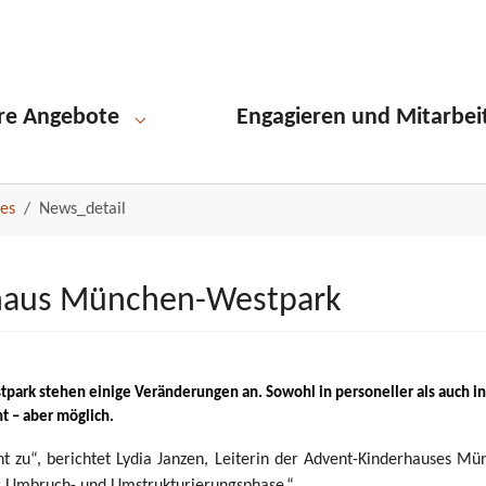
re Angebote
Engagieren und Mitarbei
Submenu for "Unsere Angebote"
les
News_detail
haus München-Westpark
 stehen einige Veränderungen an. Sowohl in personeller als auch in k
ht – aber möglich.
 zu“, berichtet Lydia Janzen, Leiterin der Advent-Kinderhauses Mü
er Umbruch- und Umstrukturierungsphase.“