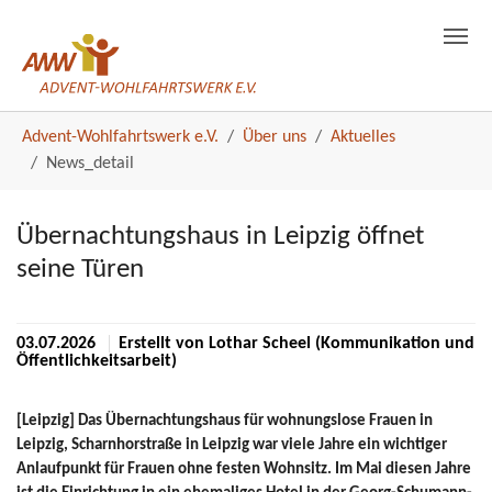
News_detail
Skip to main navigation
Skip to main content
Skip to page footer
You are here:
Advent-Wohlfahrtswerk e.V.
Über uns
Aktuelles
News_detail
Übernachtungshaus in Leipzig öffnet
seine Türen
News Artikel
03.07.2026
Erstellt von
Lothar Scheel (Kommunikation und
Öffentlichkeitsarbeit)
[Leipzig] Das Übernachtungshaus für wohnungslose Frauen in
Leipzig, Scharnhorstraße in Leipzig war viele Jahre ein wichtiger
Anlaufpunkt für Frauen ohne festen Wohnsitz. Im Mai diesen Jahre